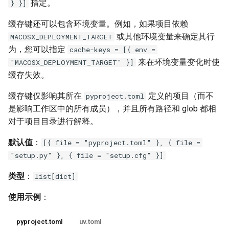
指定。
} }]
trusted-publishing
缓存键还可以包含环境变量。例如，如果项目依赖
或其他环境变量来确定其行
MACOSX_DEPLOYMENT_TARGET
upgrade
为，您可以指定
cache-keys = [{ env =
来在环境变量变化时使
"MACOSX_DEPLOYMENT_TARGET" }]
upgrade-package
缓存失效。
缓存键仅影响其所在
定义的项目（而不
pyproject.toml
audit
是影响工作区中的所有成员），并且所有路径和 glob 都相
对于项目目录进行解释。
ignore
默认值
：
[{ file = "pyproject.toml" }, { file =
ignore-until-fixed
"setup.py" }, { file = "setup.cfg" }]
pip
类型
：
list[dict]
使用示例
：
all-extras
pyproject.toml
uv.toml
allow-empty-requirements