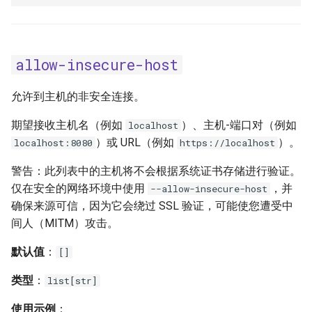
uv venv
extra-index-url
Coiled
uv build
find-links
allow-insecure-host
uv publish
fork-strategy
允许到主机的非安全连接。
uv workspace
http-proxy
期望接收主机名（例如
）、主机-端口对（例如
localhost
）或 URL（例如
）。
localhost:8080
https://localhost
uv cache
https-proxy
警告：此列表中的主机将不会根据系统证书存储进行验证。
uv self
index
仅在安全的网络环境中使用
，并
--allow-insecure-host
确保来源可信，因为它会绕过 SSL 验证，可能使您遭受中
uv shell
index-strategy
间人（MITM）攻击。
生成 shell 补全脚本
默认值
：
[]
index-url
uv help
类型
：
list[str]
keyring-provider
使用示例
：