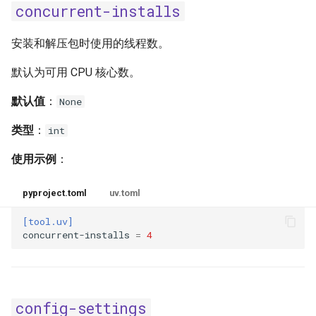
python-platform
concurrent-installs
python-version
安装和解压包时使用的线程数。
reinstall
默认为可用 CPU 核心数。
默认值
：
None
reinstall-package
类型
：
int
require-hashes
使用示例
：
resolution
pyproject.toml
uv.toml
strict
[tool.uv]
concurrent-installs
=
4
system
target
config-settings
torch-backend