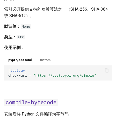
emit-index-annotation
索引必须提供支持的哈希算法之一（SHA-256、SHA-384
或 SHA-512）。
emit-index-url
默认值
：
None
emit-marker-expression
类型
：
str
exclude-newer
使用示例
：
exclude-newer-package
pyproject.toml
uv.toml
[tool.uv]
extra
check-url
=
"https://test.pypi.org/simple"
extra-build-dependencies
extra-build-variables
compile-bytecode
extra-index-url
安装后将 Python 文件编译为字节码。