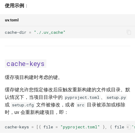
no-index
使用示例
：
no-proxy
uv.toml
cache-dir
=
"./.uv_cache"
no-sources
no-sources-package
offline
cache-keys
prerelease
缓存项目构建时考虑的键。
缓存键允许您指定修改后应触发重新构建的文件或目录。默
preview-features
认情况下，当项目目录中的
、
pyproject.toml
setup.py
或
文件被修改，或者
目录被添加或移除
setup.cfg
src
publish-url
时，uv 会重新构建项目，即：
pypy-install-mirror
cache-keys
=
[{
file
=
"pyproject.toml"
},
{
file
=
"