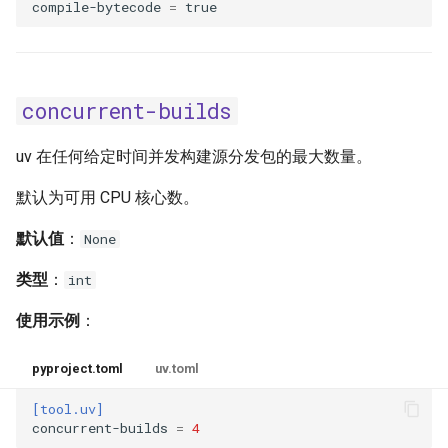
compile-bytecode
=
true
no-binary
no-build
concurrent-builds
no-build-isolation
uv 在任何给定时间并发构建源分发包的最大数量。
no-build-isolation-package
默认为可用 CPU 核心数。
no-deps
默认值
：
None
no-emit-package
类型
：
int
no-extra
使用示例
：
no-header
pyproject.toml
uv.toml
no-index
[tool.uv]
concurrent-builds
=
4