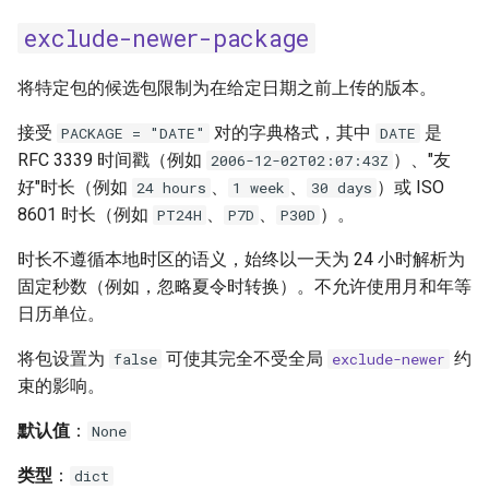
exclude-newer-package
将特定包的候选包限制为在给定日期之前上传的版本。
接受
对的字典格式，其中
是
PACKAGE = "DATE"
DATE
RFC 3339 时间戳（例如
）、"友
2006-12-02T02:07:43Z
好"时长（例如
、
、
）或 ISO
24 hours
1 week
30 days
8601 时长（例如
、
、
）。
PT24H
P7D
P30D
时长不遵循本地时区的语义，始终以一天为 24 小时解析为
固定秒数（例如，忽略夏令时转换）。不允许使用月和年等
日历单位。
将包设置为
可使其完全不受全局
约
false
exclude-newer
束的影响。
默认值
：
None
类型
：
dict