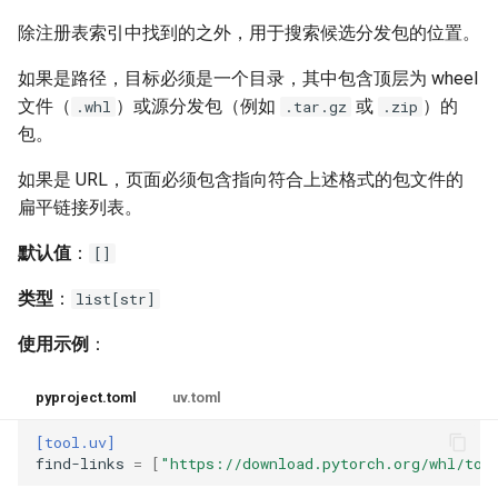
除注册表索引中找到的之外，用于搜索候选分发包的位置。
如果是路径，目标必须是一个目录，其中包含顶层为 wheel
文件（
）或源分发包（例如
或
）的
.whl
.tar.gz
.zip
包。
如果是 URL，页面必须包含指向符合上述格式的包文件的
扁平链接列表。
默认值
：
[]
类型
：
list[str]
使用示例
：
pyproject.toml
uv.toml
[tool.uv]
find-links
=
[
"https://download.pytorch.org/whl/tor