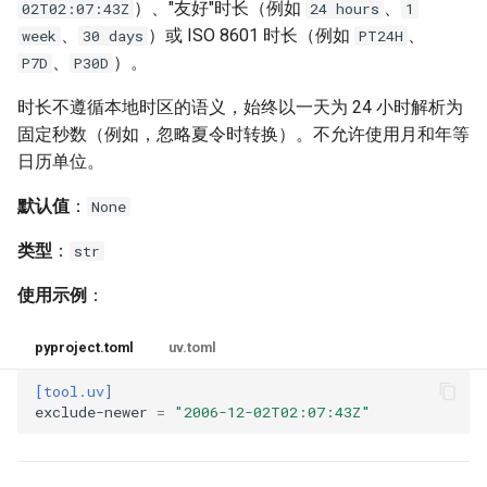
）、"友好"时长（例如
、
02T02:07:43Z
24 hours
1
、
）或 ISO 8601 时长（例如
、
week
30 days
PT24H
、
）。
P7D
P30D
时长不遵循本地时区的语义，始终以一天为 24 小时解析为
固定秒数（例如，忽略夏令时转换）。不允许使用月和年等
日历单位。
默认值
：
None
类型
：
str
使用示例
：
pyproject.toml
uv.toml
[tool.uv]
exclude-newer
=
"2006-12-02T02:07:43Z"