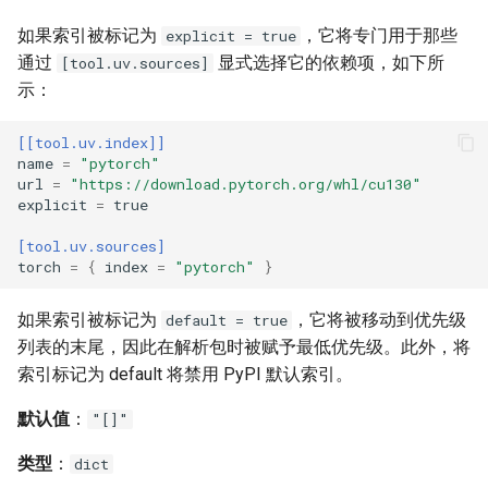
如果索引被标记为
，它将专门用于那些
explicit = true
通过
显式选择它的依赖项，如下所
[tool.uv.sources]
示：
[[tool.uv.index]]
name
=
"pytorch"
url
=
"https://download.pytorch.org/whl/cu130"
explicit
=
true
[tool.uv.sources]
torch
=
{
index
=
"pytorch"
}
如果索引被标记为
，它将被移动到优先级
default = true
列表的末尾，因此在解析包时被赋予最低优先级。此外，将
索引标记为 default 将禁用 PyPI 默认索引。
默认值
：
"[]"
类型
：
dict