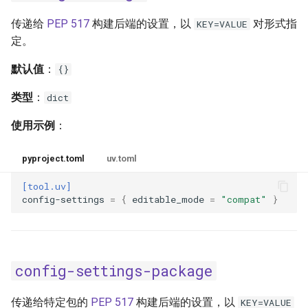
传递给
PEP 517
构建后端的设置，以
对形式指
KEY=VALUE
universal
定。
upgrade
默认值
：
{}
类型
：
upgrade-package
dict
使用示例
：
verify-hashes
pyproject.toml
uv.toml
[tool.uv]
config-settings
=
{
editable_mode
=
"compat"
}
config-settings-package
传递给特定包的
PEP 517
构建后端的设置，以
KEY=VALUE