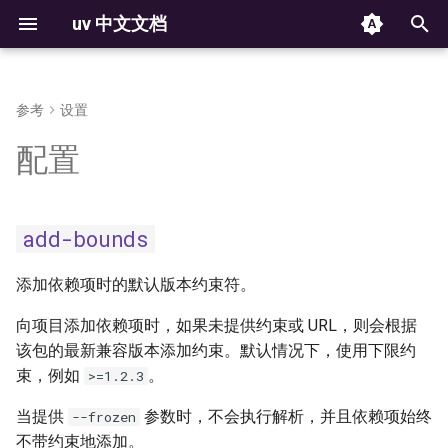
uv 中文文档
正
在
参考
设置
安装
安装 Python
项目
uv auth
add-bounds
构建失败
解析器
版本控制
归档
反馈
从 pip 迁移到 uv 项目
Docker
结构和文件
使用 `uv auth` CLI
使用 Python 环境
2025
初
配置
Installation
Installing Python
Projects
Build failures
Resolver
Versioning
From pip to a uv project
Structure and files
The auth CLI
Using environments
始
uv run
allow-insecure-host
Jupyter
第一步
脚本
工具
可复现的例子
元数据
平台支持
创建
HTTP 认证
管理包
化
uv init
cache-dir
marimo
add-bounds
First steps
Running scripts
Tools
Reproducible examples
Workspace Metadata
Platform support
Creating projects
HTTP credentials
Managing packages
搜
功能概述
工具
Python 版本
python 支持
管理依赖
GIT 认证
检查环境
uv add
cache-keys
GitHub Actions
索
添加依赖项时的默认版本约束符。
Features
Using tools
Python 版本
Managing dependencies
Git credentials
Inspecting environments
引
向项目添加依赖项时，如果未提供约束或 URL，则会根据
rust 支持
uv remove
check-url
GitLab CI/CD
该包的最新兼容版本添加约束。默认情况下，使用下限约
获取帮助
项目
配置文件
运行命令
TLS 证书
声明依赖项
擎
束，例如
。
>=1.2.3
License
uv version
compile-bytecode
Pre-commit
Getting help
Working on projects
Configuration files
Running commands
TLS certificates
Declaring dependencies
当提供
参数时，不会执行解析，并且依赖项始终
--frozen
构建和发布包
包索引
锁定与同步
第三方服务
锁定环境
uv sync
concurrent-builds
PyTorch
不带约束地添加。