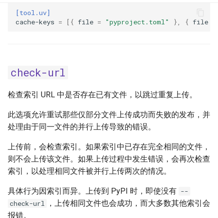
[tool.uv]
annotation-style
cache-keys
=
[{
file
=
"pyproject.toml"
},
{
file
=
break-system-packages
compile-bytecode
check-url
config-settings
检查索引 URL 中是否存在已有文件，以跳过重复上传。
config-settings-package
此选项允许重试那些仅部分文件上传成功而失败的发布，并
处理由于同一文件的并行上传导致的错误。
custom-compile-command
上传前，会检查索引。如果索引中已存在完全相同的文件，
则不会上传该文件。如果上传过程中发生错误，会再次检查
dependency-metadata
索引，以处理相同文件被并行上传两次的情况。
emit-build-options
具体行为因索引而异。上传到 PyPI 时，即使没有
--
，上传相同文件也会成功，而大多数其他索引会
check-url
emit-find-links
报错。