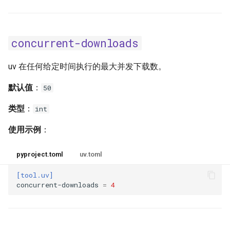
no-sources
no-sources-package
concurrent-downloads
no-strip-extras
uv 在任何给定时间执行的最大并发下载数。
no-strip-markers
默认值
：
50
only-binary
类型
：
int
使用示例
：
output-file
pyproject.toml
uv.toml
prefix
[tool.uv]
prerelease
concurrent-downloads
=
4
python