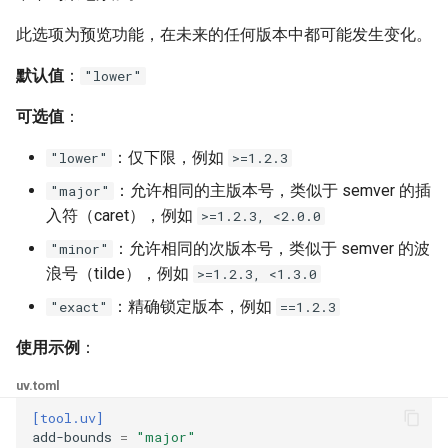
Publishing packages
Package indexes
Locking and syncing
Third-party services
Locking environments
uv lock
concurrent-downloads
FastAPI
此选项为预览功能，在未来的任何版本中都可能发生变化。
迁移
解析
配置
与 `pip` 的兼容性
默认值
：
"lower"
Migration
Resolution
uv export
concurrent-installs
Bazel
Configuring projects
Compatibility with pip
可选值
：
集成
构建后端
构建分发版
uv tree
config-settings
Azure Artifacts
Integrations
Build backend
Building distributions
：仅下限，例如
"lower"
>=1.2.3
uv format
config-settings-package
Google Artifact Registry
：允许相同的主版本号，类似于 semver 的插
"major"
认证
导出锁文件
入符（caret），例如
>=1.2.3, <2.0.0
Authentication
Exporting Lockfile
uv check
dependency-metadata
AWS CodeArtifact
：允许相同的次版本号，类似于 semver 的波
"minor"
缓存
使用工作区
浪号（tilde），例如
>=1.2.3, <1.3.0
uv audit
exclude-newer
JFrog Artifactory
Caching
Using workspaces
：精确锁定版本，例如
"exact"
==1.2.3
uv tool
exclude-newer-package
Renovate
预览功能
使用示例
：
Preview features
uv python
extra-build-dependencies
Dependabot
uv.toml
pip 接口
[tool.uv]
uv pip
extra-build-variables
AWS Lambda
add-bounds
=
"major"
The pip interface