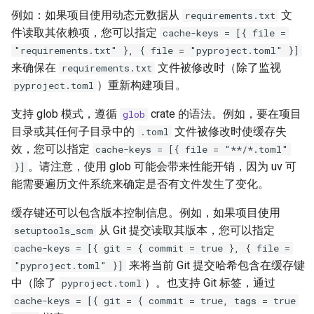
python-downloads
例如：如果项目使用动态元数据从
文
requirements.txt
件读取其依赖项，您可以指定
cache-keys = [{ file =
python-downloads-json-url
"requirements.txt" }, { file = "pyproject.toml" }]
来确保在
文件被修改时（除了监视
requirements.txt
python-install-mirror
）重新构建项目。
pyproject.toml
python-preference
支持 glob 模式，遵循
crate 的语法。例如，要在项目
glob
目录或其任何子目录中的
文件被修改时使缓存失
.toml
reinstall
效，您可以指定
cache-keys = [{ file = "**/*.toml"
。请注意，使用 glob 可能会带来性能开销，因为 uv 可
}]
reinstall-package
能需要遍历文件系统来确定是否有文件发生了变化。
required-version
缓存键还可以包含版本控制信息。例如，如果项目使用
从 Git 提交读取其版本，您可以指定
setuptools_scm
resolution
cache-keys = [{ git = { commit = true }, { file =
来将当前 Git 提交哈希包含在缓存键
"pyproject.toml" }]
system-certs
中（除了
）。也支持 Git 标签，通过
pyproject.toml
cache-keys = [{ git = { commit = true, tags = true
torch-backend