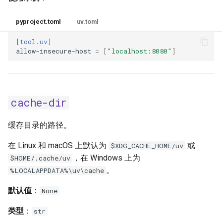
link-mode
pyproject.toml
uv.toml
native-tls
[tool.uv]
allow-insecure-host
=
[
"localhost:8080"
]
no-binary
no-binary-package
cache-dir
no-build
缓存目录的路径。
no-build-isolation
在 Linux 和 macOS 上默认为
或
$XDG_CACHE_HOME/uv
no-build-isolation-package
，在 Windows 上为
$HOME/.cache/uv
。
%LOCALAPPDATA%\uv\cache
no-build-package
默认值
：
None
no-cache
类型
：
str