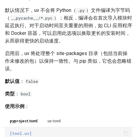
find-links
默认情况下，uv 不会将 Python（
）文件编译为字节码
.py
（
）；相反，编译会在首次导入模块时
__pycache__/*.pyc
fork-strategy
延迟执行。对于启动时间至关重要的用例，如 CLI 应用程序
和 Docker 容器，可以启用此选项以换取更长的安装时间，
generate-hashes
从而获得更快的启动速度。
group
启用后，uv 将处理整个 site-packages 目录（包括当前操
作未修改的包）以保持一致性。与 pip 类似，它也会忽略错
index-strategy
误。
默认值
：
false
index-url
类型
：
bool
keyring-provider
使用示例
：
link-mode
pyproject.toml
uv.toml
no-annotate
[tool.uv]