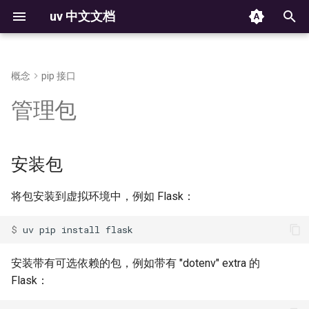
uv 中文文档
键
入
概念
pip 接口
安装
安装 Python
结构和文件
使用 `uv auth` CLI
安装包
命令
归档
反馈
从 pip 迁移到 uv 项目
Docker
uv auth
项目元数据
构建失败
解析器
版本控制
2025
以
管理包
Installation
Installing Python
Structure and files
The auth CLI
Commands
From pip to a uv project
Project metadata
Build failures
Resolver
Versioning
开
可编辑包
Jupyter
uv run
第一步
脚本
创建
HTTP 认证
设置
配置
可复现的例子
元数据
平台支持
始
从文件安装包
安装包
marimo
uv init
First steps
Running scripts
Creating projects
HTTP credentials
Configuration
Reproducible examples
Workspace Metadata
Platform support
搜
环境变量
功能概述
工具
管理依赖
GIT 认证
python 支持
卸载包
GitHub Actions
uv add
索
Environment variables
将包安装到虚拟环境中，例如 Flask：
Features
Using tools
Managing dependencies
Git credentials
存储
rust 支持
GitLab CI/CD
uv remove
$ 
uv
pip
install
获取帮助
项目
运行命令
TLS 证书
Storage
License
Pre-commit
uv version
Getting help
Working on projects
Running commands
TLS certificates
安装带有可选依赖的包，例如带有 "dotenv" extra 的
安装程序
Flask：
构建和发布包
锁定与同步
第三方服务
PyTorch
uv sync
Installer