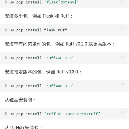
Publishing packages
Locking and syncing
Third-party services
$ 
uv
pip
install
"flask[dotenv]"
排除故障
FastAPI
uv lock
迁移
配置
安装多个包，例如 Flask 和 Ruff：
内部实现
Migration
Configuring projects
Bazel
uv export
$ 
uv
pip
install
flask
集成
构建分发版
基准测试
Azure Artifacts
uv tree
Integrations
Building distributions
安装带有约束条件的包，例如 Ruff v0.2.0 或更高版本：
Benchmarks
Google Artifact Registry
uv format
导出锁文件
政策
$ 
uv
pip
install
'ruff>=0.2.0'
Exporting Lockfile
AWS CodeArtifact
uv check
安装指定版本的包，例如 Ruff v0.3.0：
使用工作区
JFrog Artifactory
uv audit
$ 
uv
pip
install
'ruff==0.3.0'
Using workspaces
Renovate
uv tool
从磁盘安装包：
Dependabot
uv python
$ 
uv
pip
install
"ruff @ ./projects/ruff"
AWS Lambda
uv pip
从 GitHub 安装包：