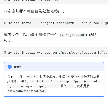
指定应从哪个项目目录获取依赖组：
$ 
uv
pip
install
--project
some/path/
--group
foo
--g
或者，你可以为每个组指定一个
的路
pyproject.toml
径：
$ 
uv
pip
install
--group
some/path/pyproject.toml:foo
Note
与 pip 一样，
标志不适用于通过
或
等标志指定的
--group
-r
-e
其他源。例如，
uv pip install -r some/path/pyproject.toml -
会从
获取
，而
不是
从
-group foo
./pyproject.toml
foo
。
some/path/pyproject.toml