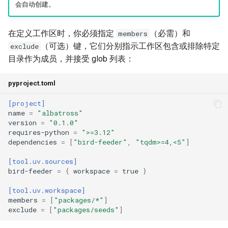
会自动创建。
Coiled
uv venv
在定义工作区时，你必须指定
（必需）和
members
uv build
（可选）键，它们分别指示工作区包含或排除特定
exclude
目录作为成员，并接受 glob 列表：
uv publish
pyproject.toml
uv workspace
[project]
uv cache
name
=
"albatross"
version
=
"0.1.0"
requires-python
=
">=3.12"
uv self
dependencies
=
[
"bird-feeder"
,
"tqdm>=4,<5"
]
uv shell
[tool.uv.sources]
bird-feeder
=
{
workspace
=
true
}
生成 shell 补全脚本
[tool.uv.workspace]
uv help
members
=
[
"packages/*"
]
exclude
=
[
"packages/seeds"
]