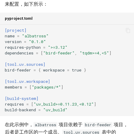
来配置，如下所示：
pyproject.toml
[project]
name
=
"albatross"
version
=
"0.1.0"
requires-python
=
">=3.12"
dependencies
=
[
"bird-feeder"
,
"tqdm>=4,<5"
]
[tool.uv.sources]
bird-feeder
=
{
workspace
=
true
}
[tool.uv.workspace]
members
=
[
"packages/*"
]
[build-system]
requires
=
[
"uv_build>=0.11.23,<0.12"
]
build-backend
=
"uv_build"
在此示例中，
项目依赖于
项目，
albatross
bird-feeder
后者是工作区的一个成员。
表中的
tool.uv.sources