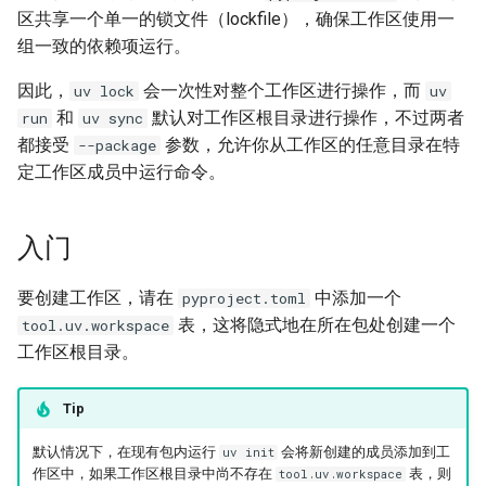
Publishing packages
Third-party services
Locking environments
区共享一个单一的锁文件（lockfile），确保工作区使用一
排除故障
FastAPI
uv lock
组一致的依赖项运行。
迁移
与 `pip` 的兼容性
内部实现
Migration
Compatibility with pip
Bazel
uv export
因此，
会一次性对整个工作区进行操作，而
uv lock
uv
和
默认对工作区根目录进行操作，不过两者
run
uv sync
集成
基准测试
Azure Artifacts
uv tree
都接受
参数，允许你从工作区的任意目录在特
--package
Integrations
Benchmarks
定工作区成员中运行命令。
Google Artifact Registry
uv format
政策
入门
AWS CodeArtifact
uv check
要创建工作区，请在
中添加一个
pyproject.toml
JFrog Artifactory
uv audit
表，这将隐式地在所在包处创建一个
tool.uv.workspace
工作区根目录。
Renovate
uv tool
Dependabot
uv python
Tip
默认情况下，在现有包内运行
会将新创建的成员添加到工
uv init
AWS Lambda
uv pip
作区中，如果工作区根目录中尚不存在
表，则
tool.uv.workspace