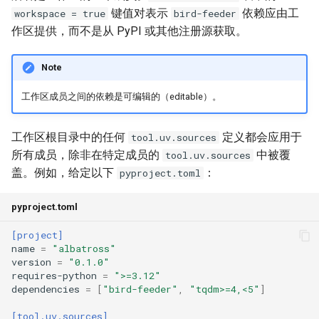
键值对表示
依赖应由工
workspace = true
bird-feeder
作区提供，而不是从 PyPI 或其他注册源获取。
Note
工作区成员之间的依赖是可编辑的（editable）。
工作区根目录中的任何
定义都会应用于
tool.uv.sources
所有成员，除非在特定成员的
中被覆
tool.uv.sources
盖。例如，给定以下
：
pyproject.toml
pyproject.toml
[project]
name
=
"albatross"
version
=
"0.1.0"
requires-python
=
">=3.12"
dependencies
=
[
"bird-feeder"
,
"tqdm>=4,<5"
]
[tool.uv.sources]