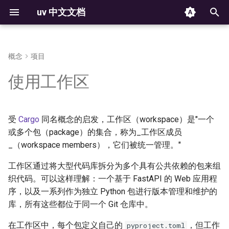
uv 中文文档
键
入
概念
项目
安装
安装 Python
入门
使用 `uv auth` CLI
使用 Python 环境
命令
归档
反馈
从 pip 迁移到 uv 项目
Docker
uv auth
项目元数据
构建失败
解析器
版本控制
2025
以
使用工作区
Installation
Installing Python
The auth CLI
Using environments
Commands
From pip to a uv project
Project metadata
Build failures
Resolver
Versioning
开
工作区源
Jupyter
uv run
第一步
脚本
HTTP 认证
管理包
设置
配置
可复现的例子
元数据
平台支持
始
工作区布局
受
Cargo
同名概念的启发，工作区（workspace）是"一个
marimo
uv init
First steps
Running scripts
HTTP credentials
Managing packages
Configuration
Reproducible examples
Workspace Metadata
Platform support
搜
环境变量
或多个包（package）的集合，称为_工作区成员
功能概述
工具
GIT 认证
检查环境
python 支持
何时（不）使用工作区
GitHub Actions
uv add
索
_（workspace members），它们被统一管理。"
Environment variables
Features
Using tools
Git credentials
Inspecting environments
工作区通过将大型代码库拆分为多个具有公共依赖的包来组
存储
rust 支持
GitLab CI/CD
uv remove
织代码。可以这样理解：一个基于 FastAPI 的 Web 应用程
获取帮助
项目
TLS 证书
声明依赖项
Storage
序，以及一系列作为独立 Python 包进行版本管理和维护的
License
Pre-commit
uv version
Getting help
Working on projects
TLS certificates
Declaring dependencies
库，所有这些都位于同一个 Git 仓库中。
安装程序
构建和发布包
第三方服务
锁定环境
PyTorch
uv sync
Installer
在工作区中，每个包定义自己的
，但工作
pyproject.toml