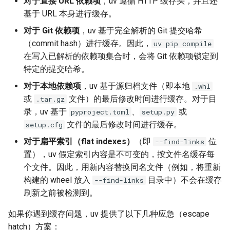
对于直接 URL 依赖项
，uv 遵循 HTTP 缓存头，并且还
Publishing packages
Locking and syncing
Third-party services
Locking environments
基于 URL 本身进行缓存。
排除故障
FastAPI
uv lock
迁移
配置
与 `pip` 的兼容性
对于 Git 依赖项
，uv 基于完全解析的 Git 提交哈希
内部实现
Migration
Configuring projects
Compatibility with pip
Bazel
uv export
（commit hash）进行缓存。因此，
uv pip compile
在写入已解析的依赖项集合时，会将 Git 依赖项锁定到
集成
构建分发版
基准测试
Azure Artifacts
uv tree
特定的提交哈希。
Integrations
Building distributions
Benchmarks
对于本地依赖项
，uv 基于源归档文件（即本地
.whl
Google Artifact Registry
uv format
或
文件）的最后修改时间进行缓存。对于目
.tar.gz
导出锁文件
政策
录，uv 基于
、
或
pyproject.toml
setup.py
Exporting Lockfile
AWS CodeArtifact
uv check
文件的最后修改时间进行缓存。
setup.cfg
使用工作区
对于扁平索引（flat indexes）
JFrog Artifactory
uv audit
（即
位
--find-links
Using workspaces
置），uv 假定索引内容是不可变的，按文件名缓存每
Renovate
uv tool
个文件。因此，用新内容替换同名文件（例如，将重新
构建的 wheel 放入
目录中）不会在缓存
--find-links
Dependabot
uv python
刷新之前被检测到。
如果你遇到缓存问题，uv 提供了以下几种应急（escape
AWS Lambda
uv pip
hatch）方案：