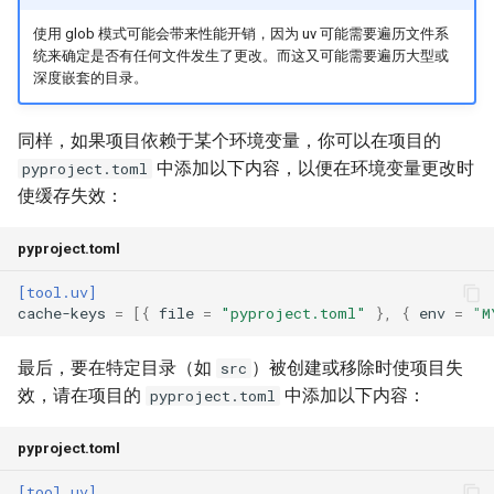
使用 glob 模式可能会带来性能开销，因为 uv 可能需要遍历文件系
统来确定是否有任何文件发生了更改。而这又可能需要遍历大型或
深度嵌套的目录。
同样，如果项目依赖于某个环境变量，你可以在项目的
中添加以下内容，以便在环境变量更改时
pyproject.toml
使缓存失效：
pyproject.toml
[tool.uv]
cache-keys
=
[{
file
=
"pyproject.toml"
},
{
env
=
"M
最后，要在特定目录（如
）被创建或移除时使项目失
src
效，请在项目的
中添加以下内容：
pyproject.toml
pyproject.toml
[tool.uv]