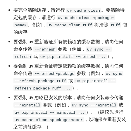
Coiled
uv venv
要完全清除缓存，请运行
。要清除特
uv cache clean
定包的缓存，请运行
uv cache clean <package-
uv build
。例如，
将清除
包
name>
uv cache clean ruff
ruff
的缓存。
uv publish
要强制 uv 重新验证所有依赖项的缓存数据，请向任何
命令传递
参数（例如，
--refresh
uv sync --
uv workspace
或
）。
refresh
uv pip install --refresh ...
uv cache
要强制 uv 重新验证特定依赖项的缓存数据，请向任何
命令传递
参数（例如，
--refresh-package
uv sync
uv self
或
--refresh-package ruff
uv pip install --
）。
refresh-package ruff ...
uv shell
要强制 uv 忽略已安装的版本，请向任何安装命令传递
生成 shell 补全脚本
参数（例如，
或
--reinstall
uv sync --reinstall
）。（建议先运行
uv pip install --reinstall ...
uv help
，以确保在重新安装
uv cache clean <package-name>
之前清除缓存。）