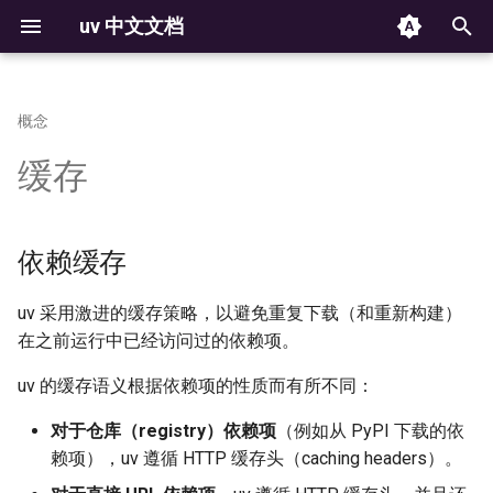
uv 中文文档
键
入
概念
安装
安装 Python
结构和文件
使用 `uv auth` CLI
依赖缓存
使用 Python 环境
命令
归档
反馈
从 pip 迁移到 uv 项目
Docker
uv auth
项目元数据
构建失败
解析器
版本控制
2025
以
缓存
Installation
Installing Python
Structure and files
The auth CLI
Using environments
Commands
From pip to a uv project
Project metadata
Build failures
Resolver
Versioning
开
动态元数据
Jupyter
uv run
第一步
脚本
创建
HTTP 认证
管理包
设置
配置
可复现的例子
元数据
平台支持
始
缓存安全性
依赖缓存
marimo
uv init
First steps
Running scripts
Creating projects
HTTP credentials
Managing packages
Configuration
Reproducible examples
Workspace Metadata
Platform support
搜
环境变量
功能概述
工具
管理依赖
GIT 认证
检查环境
python 支持
清除缓存
GitHub Actions
uv add
索
Environment variables
uv 采用激进的缓存策略，以避免重复下载（和重新构建）
Features
Using tools
Managing dependencies
Git credentials
Inspecting environments
在之前运行中已经访问过的依赖项。
存储
rust 支持
持续集成中的缓存
GitLab CI/CD
uv remove
uv 的缓存语义根据依赖项的性质而有所不同：
获取帮助
项目
运行命令
TLS 证书
声明依赖项
Storage
License
缓存目录
Pre-commit
uv version
Getting help
Working on projects
Running commands
TLS certificates
Declaring dependencies
对于仓库（registry）依赖项
（例如从 PyPI 下载的依
安装程序
赖项），uv 遵循 HTTP 缓存头（caching headers）。
构建和发布包
锁定与同步
第三方服务
锁定环境
缓存版本管理
PyTorch
uv sync
Installer