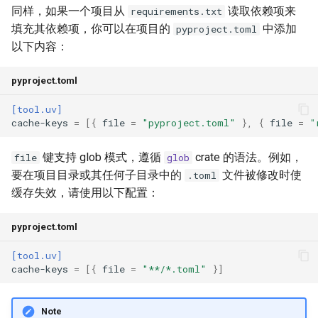
同样，如果一个项目从
读取依赖项来
requirements.txt
填充其依赖项，你可以在项目的
中添加
pyproject.toml
以下内容：
pyproject.toml
[tool.uv]
cache-keys
=
[{
file
=
"pyproject.toml"
},
{
file
=
"
键支持 glob 模式，遵循
crate 的语法。例如，
file
glob
要在项目目录或其任何子目录中的
文件被修改时使
.toml
缓存失效，请使用以下配置：
pyproject.toml
[tool.uv]
cache-keys
=
[{
file
=
"**/*.toml"
}]
Note