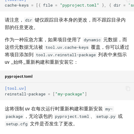
cache-keys
=
[{
file
=
"pyproject.toml"
},
{
dir
=
"s
请注意，
键仅跟踪目录本身的更改，而不跟踪目录内
dir
部的任意更改。
作为一种应急方案，如果项目使用了
元数据，而
dynamic
这些元数据无法被
覆盖，你可以通过
tool.uv.cache-keys
将项目添加到
列表中来指示
tool.uv.reinstall-package
uv _始终_重新构建和重新安装它：
pyproject.toml
[tool.uv]
reinstall-package
=
[
"my-package"
]
这将强制 uv 在每次运行时重新构建和重新安装
my-
，无论该包的
、
或
package
pyproject.toml
setup.py
文件是否发生了更改。
setup.cfg