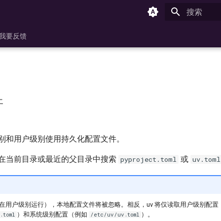
键入以开始
我要反馈
件
级别和用户级别使用持久化配置文件。
会在当前目录或最近的父目录中搜索
或
pyproject.toml
uv.toml
在用户级别运行），本地配置文件将被忽略。相反，uv 将仅读取用户级别配置 
）和系统级别配置（例如
）。
.toml
/etc/uv/uv.toml