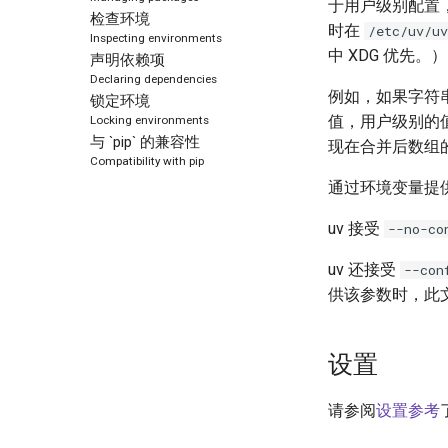
于用户级别配置
检查环境
时在
/etc/uv/u
Inspecting environments
中 XDG 优先。）
声明依赖项
Declaring dependencies
例如，如果字符
锁定环境
值，用户级别的
Locking environments
与 `pip` 的兼容性
现在合并后数组
Compatibility with pip
通过环境变量提
uv 接受
--no-co
uv 还接受
--con
供该参数时，此
设置
请参阅
设置参考