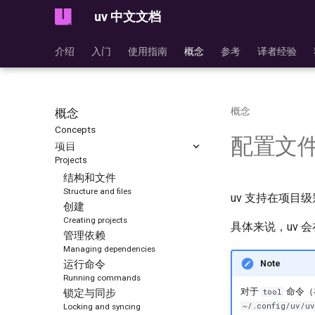
uv 中文文档
介绍
入门
使用指南
概念
参考
译者经验
概念
概念
Concepts
配置文
项目
Projects
结构和文件
Structure and files
uv 支持在项目
创建
Creating projects
具体来说，uv 
管理依赖
Managing dependencies
Note
运行命令
Running commands
对于
命令（
tool
锁定与同步
~/.config/uv/uv
Locking and syncing