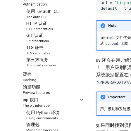
url
=
"https
Authentication
default
=
tru
使用 `uv auth` CLI
The auth CLI
HTTP 认证
Note
HTTP credentials
GIT 认证
文件优
uv.toml
Git credentials
从
读取
uv.toml
TLS 证书
TLS certificates
第三方服务
uv 还会在用户
Third-party services
上，用户级别配
缓存
系统级别配置在 ma
Caching
%PROGRAMDATA%\
预览功能
Preview features
Important
pip 接口
The pip interface
用户级别和系统级
使用 Python 环境
Using environments
管理包
如果同时找到项
Managing packages