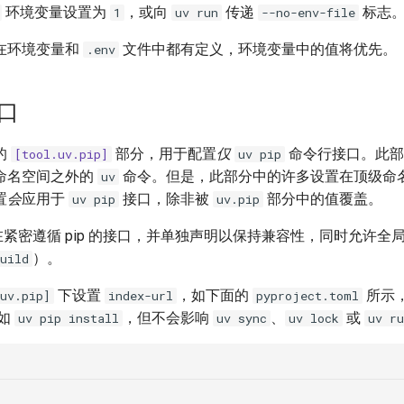
环境变量设置为
，或向
传递
标志
1
uv run
--no-env-file
在环境变量和
文件中都有定义，环境变量中的值将优先。
.env
接口
的
部分，用于配置
仅
命令行接口。此部
[tool.uv.pip]
uv pip
命名空间之外的
命令。但是，此部分中的许多设置在顶级命
uv
置
会
应用于
接口，除非被
部分中的值覆盖。
uv pip
uv.pip
紧密遵循 pip 的接口，并单独声明以保持兼容性，同时允许全
）。
uild
下设置
，如下面的
所示
uv.pip]
index-url
pyproject.toml
如
，但不会影响
、
或
uv pip install
uv sync
uv lock
uv ru