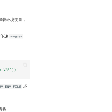
加载环境变量，
传递
--env-
Y_VAR"))'
环
UV_ENV_FILE
请将