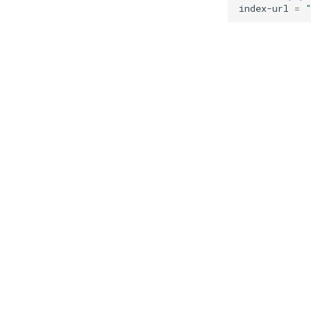
index-url
=
上一页
Python 版本
v0.11.23
译者 oaixnah