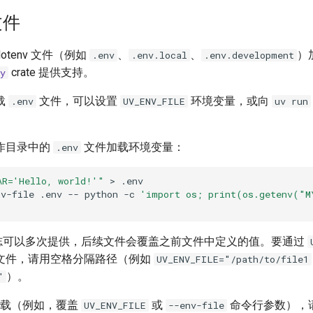
文件
otenv 文件（例如
、
、
）
.env
.env.local
.env.development
crate 提供支持。
y
载
文件，可以设置
环境变量，或向
.env
UV_ENV_FILE
uv run
作目录中的
文件加载环境变量：
.env
AR='Hello, world!'"
>
nv-file
.env
--
python
-c
'import os; print(os.getenv("M
!
志可以多次提供，后续文件会覆盖之前文件中定义的值。要通过
文件，请用空格分隔路径（例如
UV_ENV_FILE="/path/to/file1
）。
"
v 加载（例如，覆盖
或
命令行参数），
UV_ENV_FILE
--env-file