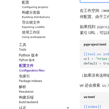
配置
Configuring projects
在工作空间（wo
构建分发版
何配置。由于工
Building distributions
导出锁文件
如果找到
pypro
Exporting Lockfile
索引 URL，可
使用工作区
Using workspaces
pyproject.toml
工具
Tools
[[tool.uv.ind
Python 版本
url
=
"https
Python 版本
default
=
tru
配置文件
Configuration files
（如果没有这样
包索引
Package indexes
uv 还会搜索
uv.
解析
Resolution
uv.toml
构建后端
Build backend
[[index]]
认证