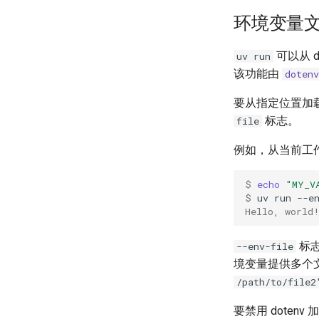
环境变量
可以从 d
uv run
该功能由
dotenv
要从指定位置加
标志。
file
例如，从当前工
$ 
echo
"MY_V
$ 
uv
run
--e
Hello, world
标
--env-file
境变量提供多个
/path/to/file2
要禁用 doten