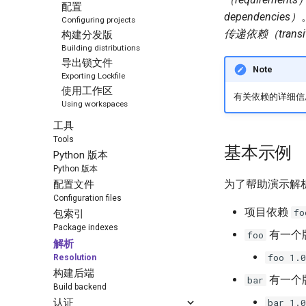
配置
dependencies）
Configuring projects
传递依赖（transiti
构建分发版
Building distributions
导出锁文件
Note
Exporting Lockfile
使用工作区
有关依赖的详细信息，请
Using workspaces
工具
Tools
基本示例
Python 版本
Python 版本
为了帮助演示解
配置文件
Configuration files
项目依赖
fo
包索引
Package indexes
有一个版本
foo
解析
foo 1.0
Resolution
构建后端
有一个版本
bar
Build backend
bar 1.0
认证