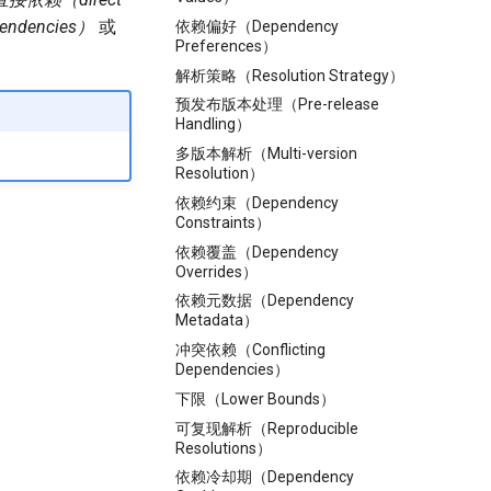
endencies）
或
依赖偏好（Dependency
Preferences）
解析策略（Resolution Strategy）
预发布版本处理（Pre-release
Handling）
多版本解析（Multi-version
Resolution）
依赖约束（Dependency
Constraints）
依赖覆盖（Dependency
Overrides）
依赖元数据（Dependency
Metadata）
冲突依赖（Conflicting
Dependencies）
下限（Lower Bounds）
可复现解析（Reproducible
Resolutions）
依赖冷却期（Dependency