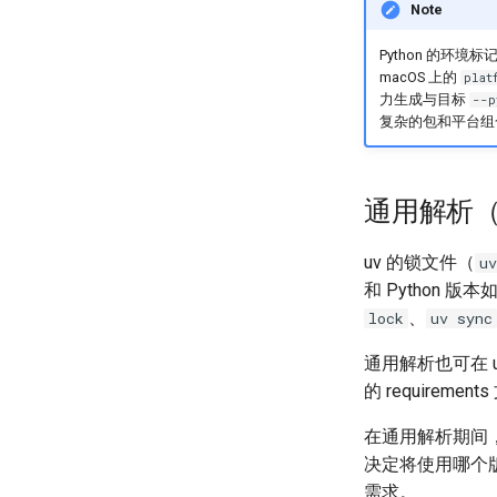
Note
Python 的环
macOS 上的
plat
力生成与目标
--p
复杂的包和平台组
通用解析（Uni
uv 的锁文件（
uv
和 Python
、
lock
uv sync
通用解析也可在 u
的 require
在通用解析期间，
决定将使用哪个
需求。