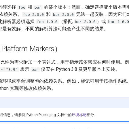
必须选择
和
的某个版本；然而，确定选择哪个版本需
foo
bar
依赖关系。
和
无法一起安装，因为它们
foo 2.0.0
bar 2.0.0
此解析器必须选择
（搭配
）或
foo 1.0.0
bar 2.0.0
bar 1.0.0
都是有效解，不同的解析算法可能会产生不同的结果。
atform Markers）
rs）允许为需求附加一个表达式，用于指示该依赖应在何时使用。
表示
仅应在 Python 3.8 及更早版本上安装。
 < "3.9"
bar
前环境或平台调整包的依赖关系。例如，标记可用于按操作系统、C
Python 实现等修改依赖关系。
，请参阅 Python Packaging 文档中的
环境标记
部分。