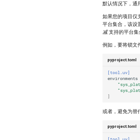
默认情况下，通用
如果您的项目仅支
平台集合，该设
减
支持的平台集
例如，要将锁文件约束
pyproject.toml
[tool.uv]
environments
"sys_pla
"sys_pla
]
或者，避免为替代的
pyproject.toml
[tool.uv]