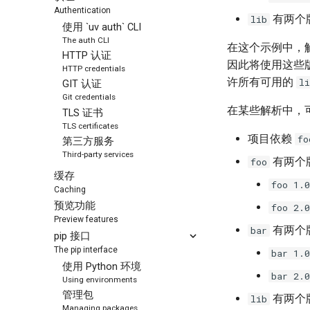
Authentication
有两个版
lib
使用 `uv auth` CLI
The auth CLI
在这个示例中，
HTTP 认证
因此将使用这些
HTTP credentials
许所有可用的
li
GIT 认证
Git credentials
在某些解析中，
TLS 证书
TLS certificates
项目依赖
fo
第三方服务
Third-party services
有两个版本
foo
缓存
foo 1.0
Caching
预览功能
foo 2.0
Preview features
有两个版本
bar
pip 接口
The pip interface
bar 1.0
使用 Python 环境
bar 2.0
Using environments
管理包
有两个版
lib
Managing packages