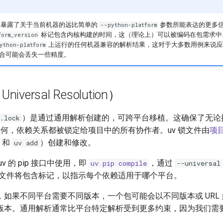
境标记暴露了关于当前机器的远比简单的
参数所能表达的更多
--python-platform
标记包含内核构建的时间，这（理论上）可以被编码在包需求中。
form_version
上运行的任何机器兼容的解析结果，这对于大多数用例来说应
ython-platform
合可能会丢失一些精度。
versal Resolution）
）是通过通用解析创建的，可跨平台移植。这确保了无论
.lock
 版本如何，依赖关系都被锁定给项目中的所有协作者。uv 锁文件由
项
和
）创建和修改。
uv add
v 的 pip 接口中使用，即
，通过
uv pip compile
--universal
ments 文件将包含标记，以指示每个依赖适用于哪个平台。
如果不同平台需要不同版本，一个包可能会以不同版本或 URL 
版本。通用解析通常比平台特定解析受到更多约束，因为我们需