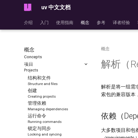
uv 中文文档
介绍
入门
使用指南
概念
参考
译者经验
概念
概念
Concepts
解析（Res
项目
Projects
结构和文件
Structure and files
解析是将一组需求
创建
索包的兼容版本
Creating projects
管理依赖
Managing dependencies
依赖（Depe
运行命令
Running commands
锁定与同步
大多数项目和包
Locking and syncing
（requirements