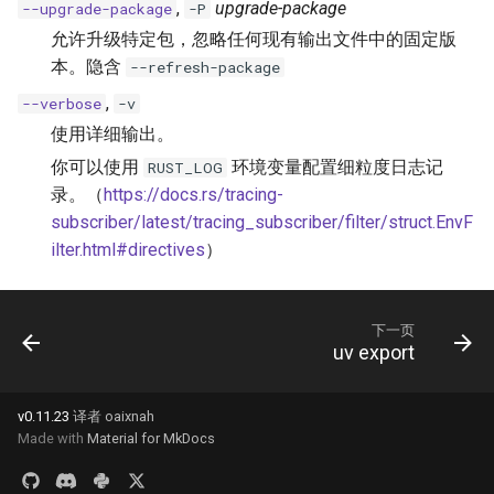
,
upgrade-package
--upgrade-package
-P
允许升级特定包，忽略任何现有输出文件中的固定版
本。隐含
--refresh-package
,
--verbose
-v
使用详细输出。
你可以使用
环境变量配置细粒度日志记
RUST_LOG
录。（
https://docs.rs/tracing-
subscriber/latest/tracing_subscriber/filter/struct.EnvF
ilter.html#directives
）
下一页
uv export
v0.11.23
译者 oaixnah
Made with
Material for MkDocs