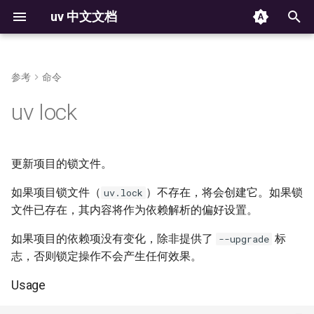
uv 中文文档
键
入
参考
命令
安装
安装 Python
项目
项目元数据
构建失败
解析器
版本控制
归档
反馈
从 pip 迁移到 uv 项目
Docker
结构和文件
使用 `uv auth` CLI
使用 Python 环境
2025
以
uv lock
Installation
Installing Python
Projects
Project metadata
Build failures
Resolver
Versioning
From pip to a uv project
Structure and files
The auth CLI
Using environments
开
Jupyter
第一步
脚本
工具
配置
可复现的例子
元数据
平台支持
创建
HTTP 认证
管理包
始
更新项目的锁文件。
marimo
First steps
Running scripts
Tools
Configuration
Reproducible examples
Workspace Metadata
Platform support
Creating projects
HTTP credentials
Managing packages
搜
如果项目锁文件（
）不存在，将会创建它。如果锁
uv.lock
功能概述
工具
Python 版本
python 支持
管理依赖
GIT 认证
检查环境
GitHub Actions
索
文件已存在，其内容将作为依赖解析的偏好设置。
Features
Using tools
Python 版本
Managing dependencies
Git credentials
Inspecting environments
rust 支持
GitLab CI/CD
如果项目的依赖项没有变化，除非提供了
标
--upgrade
获取帮助
项目
配置文件
运行命令
TLS 证书
声明依赖项
志，否则锁定操作不会产生任何效果。
License
Pre-commit
Getting help
Working on projects
Configuration files
Running commands
TLS certificates
Declaring dependencies
Usage
构建和发布包
包索引
锁定与同步
第三方服务
锁定环境
PyTorch