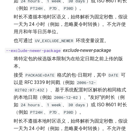
如
、
、
）或 ISO 8601 时长
24 hours
1 week
30 days
（例如
、
、
）。
PT24H
P7D
P30D
时长不遵循本地时区语义，始终解析为固定秒数，假设
一天为 24 小时（例如，忽略夏令时转换）。不允许使
用月和年等日历单位。
也可通过
环境变量设置。
UV_EXCLUDE_NEWER
exclude-newer-package
--exclude-newer-package
将特定包的候选版本限制为在给定日期之前上传的版
本。
接受
格式的包-日期对，其中
可
PACKAGE=DATE
DATE
以是 RFC 3339 时间戳（例如
2006-12-
）、基于系统配置时区解析的相同格式
02T02:07:43Z
的本地日期（例如
）、"友好"的时长（例
2006-12-02
如
、
、
）或 ISO 8601 时长
24 hours
1 week
30 days
（例如
、
、
）。
PT24H
P7D
P30D
时长不遵循本地时区语义，始终解析为固定秒数，假设
一天为 24 小时（例如，忽略夏令时转换）。不允许使