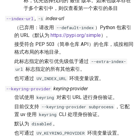
称，优先选择找到的"最佳"版本。如果包版本存在
于多个索引中，则仅查看第一个索引的条目
,
index-url
--index-url
-i
（已弃用：请改用
）Python 包索引
--default-index
的 URL（默认为
https://pypi.org/simple
）。
接受符合 PEP 503（简单仓库 API）的仓库，或按相同
格式布局的本地目录。
此标志指定的索引优先级低于通过
--extra-index-
标志指定的所有其他索引。
url
也可通过
环境变量设置。
UV_INDEX_URL
keyring-provider
--keyring-provider
尝试使用
对索引 URL 进行身份验证。
keyring
目前仅支持
，它配
--keyring-provider subprocess
置 uv 使用
CLI 处理身份验证。
keyring
默认为
。
disabled
也可通过
环境变量设置。
UV_KEYRING_PROVIDER