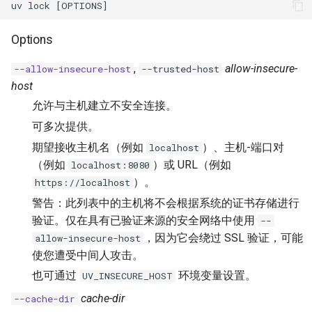
Publishing packages
Package indexes
Locking and syncing
Third-party services
Locking environments
FastAPI
迁移
解析
配置
与 `pip` 的兼容性
Options
Migration
Resolution
Bazel
Configuring projects
Compatibility with pip
,
allow-insecure-
--allow-insecure-host
--trusted-host
host
集成
构建后端
构建分发版
Azure Artifacts
允许与主机建立不安全连接。
Integrations
Build backend
Building distributions
Google Artifact Registry
可多次提供。
认证
导出锁文件
期望接收主机名（例如
）、主机-端口对
localhost
Authentication
Exporting Lockfile
AWS CodeArtifact
（例如
）或 URL（例如
localhost:8080
）。
https://localhost
缓存
使用工作区
JFrog Artifactory
警告：此列表中的主机将不会根据系统的证书存储进行
Caching
Using workspaces
验证。仅在具有已验证来源的安全网络中使用
--
Renovate
，因为它会绕过 SSL 验证，可能
allow-insecure-host
预览功能
使您遭受中间人攻击。
Preview features
Dependabot
也可通过
环境变量设置。
UV_INSECURE_HOST
pip 接口
AWS Lambda
cache-dir
--cache-dir
The pip interface