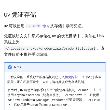
Coiled
uv venv
uv 凭证存储
uv build
uv 可以使用
命令
从存储中读写凭证。
uv auth
uv publish
凭证以明文文件形式存储在 uv 的状态目录中，例如在 Unix
uv workspace
系统上为
。该
~/.local/share/uv/credentials/credentials.toml
uv cache
文件目前不推荐手动编辑。
uv self
Note
一种安全的、系统原生的存储机制已进入
预览阶段
——它仍处于实验
uv shell
阶段，正在积极开发中。未来，这将默认成为存储机制。
生成 shell 补全脚本
启用后，uv 将使用操作系统原生的密钥存储机制。在 macOS 上，它
使用 Keychain Services（钥匙串服务）。在 Windows 上，它使用
uv help
Windows Credential Manager（Windows 凭证管理器）。在 Linux
上，它使用基于 DBus 的 Secret Service API。