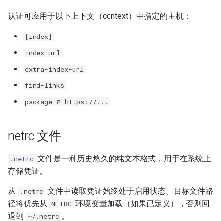
Publishing packages
Locking and syncing
Locking environments
排除故障
FastAPI
uv lock
认证可应用于以下上下文（context）中指定的主机：
迁移
配置
与 `pip` 的兼容性
[index]
内部实现
Migration
Configuring projects
Compatibility with pip
Bazel
uv export
index-url
集成
构建分发版
基准测试
Azure Artifacts
uv tree
extra-index-url
Integrations
Building distributions
Benchmarks
find-links
Google Artifact Registry
uv format
导出锁文件
政策
package @ https://...
Exporting Lockfile
AWS CodeArtifact
uv check
netrc 文件
使用工作区
JFrog Artifactory
uv audit
Using workspaces
文件是一种历史悠久的纯文本格式，用于在系统上
.netrc
Renovate
uv tool
存储凭证。
Dependabot
uv python
从
文件中读取凭证始终处于启用状态。目标文件路
.netrc
径将优先从
环境变量加载（如果已定义），否则回
NETRC
AWS Lambda
uv pip
退到
。
~/.netrc