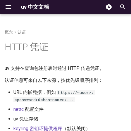
uv 中文文档
键
入
概念
认证
安装
安装 Python
结构和文件
netrc 文件
使用 Python 环境
命令
归档
反馈
从 pip 迁移到 uv 项目
Docker
uv auth
项目元数据
构建失败
解析器
版本控制
2025
以
HTTP 凭证
Installation
Installing Python
Structure and files
Using environments
Commands
From pip to a uv project
Project metadata
Build failures
Resolver
Versioning
开
uv 凭证存储
Jupyter
uv run
第一步
脚本
创建
管理包
设置
配置
可复现的例子
元数据
平台支持
始
Keyring 密钥环提供程序
uv 支持在查询包注册表时通过 HTTP 传递凭证。
marimo
uv init
First steps
Running scripts
Creating projects
Managing packages
Configuration
Reproducible examples
Workspace Metadata
Platform support
搜
环境变量
认证信息可来自以下来源，按优先级顺序排列：
功能概述
工具
管理依赖
检查环境
python 支持
凭证持久化
GitHub Actions
uv add
索
Environment variables
Features
Using tools
Managing dependencies
Inspecting environments
URL 内嵌凭据，例如
https://<user>:
存储
rust 支持
了解更多
GitLab CI/CD
uv remove
<password>@<hostname>/...
获取帮助
项目
运行命令
声明依赖项
Storage
netrc
配置文件
License
Pre-commit
uv version
Getting help
Working on projects
Running commands
Declaring dependencies
安装程序
uv 凭证存储
构建和发布包
锁定与同步
锁定环境
PyTorch
uv sync
Installer
keyring 密钥环提供程序
（默认关闭）