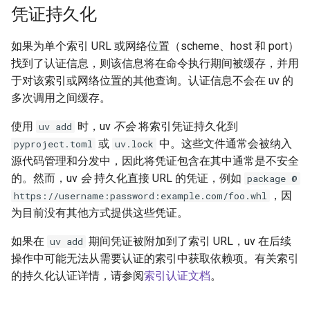
凭证持久化
如果为单个索引 URL 或网络位置（scheme、host 和 port）
找到了认证信息，则该信息将在命令执行期间被缓存，并用
于对该索引或网络位置的其他查询。认证信息不会在 uv 的
多次调用之间缓存。
使用
时，uv
不会
将索引凭证持久化到
uv add
或
中。这些文件通常会被纳入
pyproject.toml
uv.lock
源代码管理和分发中，因此将凭证包含在其中通常是不安全
的。然而，uv
会
持久化直接 URL 的凭证，例如
package @
，因
https://username:password:example.com/foo.whl
为目前没有其他方式提供这些凭证。
如果在
期间凭证被附加到了索引 URL，uv 在后续
uv add
操作中可能无法从需要认证的索引中获取依赖项。有关索引
的持久化认证详情，请参阅
索引认证文档
。